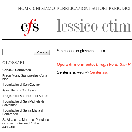
HOME
CHI SIAMO
PUBBLICAZIONI
AUTORI
PERIODICI
Seleziona un glossario:
GLOSSARI
Opera di riferimento:
Il registro di San P
Condaxi Cabrevadu
Sentenzia
, vedi ->
Sentensia
.
Predu Mura. Sas poesias d'una
bida
Il condaghe di San Gavino
Agricoltura di Sardegna
Il registro di San Pietro di Sorres
Il condaghe di San Michele di
Salvennor
Il condaghe di Santa Maria di
Bonarcado
Sa Vitta et sa Morte, et Passione
de sanctu Gavinu, Prothu et
Januariu