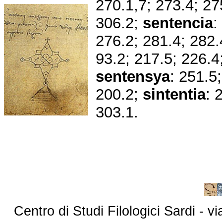
270.1,7; 273.4; 27
306.2;
sentencia
:
276.2; 281.4; 282.
93.2; 217.5; 226.4
sentensya
: 251.5
200.2;
sintentia
: 
303.1.
Centro di Studi Filologici Sardi - 