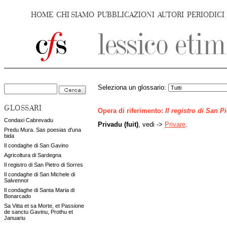
HOME
CHI SIAMO
PUBBLICAZIONI
AUTORI
PERIODICI
Seleziona un glossario:
GLOSSARI
Opera di riferimento:
Il registro di San P
Condaxi Cabrevadu
Privadu (fuit)
, vedi ->
Privare
.
Predu Mura. Sas poesias d'una
bida
Il condaghe di San Gavino
Agricoltura di Sardegna
Il registro di San Pietro di Sorres
Il condaghe di San Michele di
Salvennor
Il condaghe di Santa Maria di
Bonarcado
Sa Vitta et sa Morte, et Passione
de sanctu Gavinu, Prothu et
Januariu