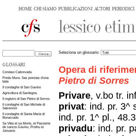
HOME
CHI SIAMO
PUBBLICAZIONI
AUTORI
PERIODICI
Seleziona un glossario:
GLOSSARI
Opera di riferim
Condaxi Cabrevadu
Pietro di Sorres
Predu Mura. Sas poesias d'una
bida
Il condaghe di San Gavino
Privare
, v.bo tr. in
Agricoltura di Sardegna
Il registro di San Pietro di Sorres
privat
: ind. pr. 3^
Il condaghe di San Michele di
Salvennor
ind. pr. 1^ pl., 48
Il condaghe di Santa Maria di
Bonarcado
Sa Vitta et sa Morte, et Passione
privadu
: ind. pr. 
de sanctu Gavinu, Prothu et
Januariu