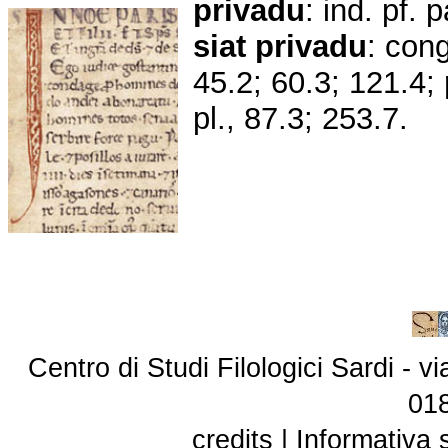
privadu
: ind. pf. 
siat
privadu
: cong
45.2; 60.3; 121.4;
pl., 87.3; 253.7.
Centro di Studi Filologici Sardi - 
01
credits
|
Informativa 