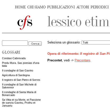
HOME
CHI SIAMO
PUBBLICAZIONI
AUTORI
PERIODICI
Seleziona un glossario:
GLOSSARI
Opera di riferimento:
Il registro di San P
Condaxi Cabrevadu
Precontet
, vedi ->
Precontare
.
Predu Mura. Sas poesias d'una
bida
Il condaghe di San Gavino
Agricoltura di Sardegna
Il registro di San Pietro di Sorres
Il condaghe di San Michele di
Salvennor
Il condaghe di Santa Maria di
Bonarcado
Sa Vitta et sa Morte, et Passione
de sanctu Gavinu, Prothu et
Januariu