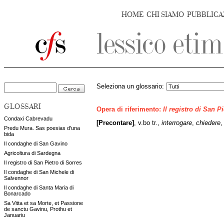
HOME
CHI SIAMO
PUBBLICA
Seleziona un glossario:
GLOSSARI
Opera di riferimento:
Il registro di San P
Condaxi Cabrevadu
[Precontare]
, v.bo tr.,
interrogare
,
chiedere
,
Predu Mura. Sas poesias d'una
bida
Il condaghe di San Gavino
Agricoltura di Sardegna
Il registro di San Pietro di Sorres
Il condaghe di San Michele di
Salvennor
Il condaghe di Santa Maria di
Bonarcado
Sa Vitta et sa Morte, et Passione
de sanctu Gavinu, Prothu et
Januariu