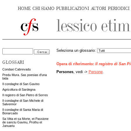
HOME
CHI SIAMO
PUBBLICAZIONI
AUTORI
PERIODICI
Seleziona un glossario:
GLOSSARI
Opera di riferimento:
Il registro di San P
Condaxi Cabrevadu
Persones
, vedi ->
Persone
.
Predu Mura. Sas poesias d'una
bida
Il condaghe di San Gavino
Agricoltura di Sardegna
Il registro di San Pietro di Sorres
Il condaghe di San Michele di
Salvennor
Il condaghe di Santa Maria di
Bonarcado
Sa Vitta et sa Morte, et Passione
de sanctu Gavinu, Prothu et
Januariu