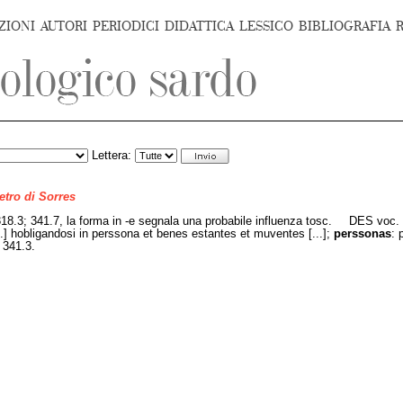
ZIONI
AUTORI
PERIODICI
DIDATTICA
LESSICO
BIBLIOGRAFIA
Lettera:
ietro di Sorres
318.3; 341.7, la forma in -e segnala una probabile influenza tosc.
DES voc. 
...] hobligandosi in perssona et benes estantes et muventes [...];
perssonas
: 
; 341.3.