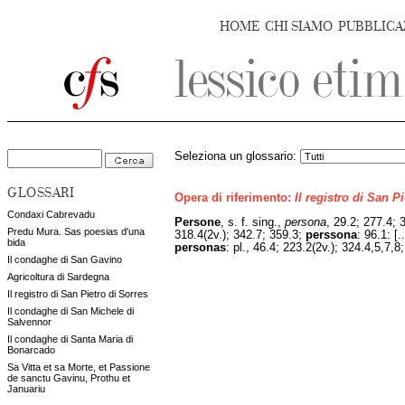
HOME
CHI SIAMO
PUBBLICA
Seleziona un glossario:
GLOSSARI
Opera di riferimento:
Il registro di San P
Condaxi Cabrevadu
Persone
, s. f. sing.,
persona
, 29.2; 277.4; 
Predu Mura. Sas poesias d'una
318.4(2v.); 342.7; 359.3;
perssona
: 96.1: [
bida
personas
: pl., 46.4; 223.2(2v.); 324.4,5,7,8
Il condaghe di San Gavino
Agricoltura di Sardegna
Il registro di San Pietro di Sorres
Il condaghe di San Michele di
Salvennor
Il condaghe di Santa Maria di
Bonarcado
Sa Vitta et sa Morte, et Passione
de sanctu Gavinu, Prothu et
Januariu