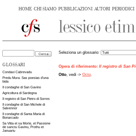
HOME
CHI SIAMO
PUBBLICAZIONI
AUTORI
PERIODICI
Seleziona un glossario:
GLOSSARI
Opera di riferimento:
Il registro di San P
Condaxi Cabrevadu
Otto
, vedi ->
Octo
.
Predu Mura. Sas poesias d'una
bida
Il condaghe di San Gavino
Agricoltura di Sardegna
Il registro di San Pietro di Sorres
Il condaghe di San Michele di
Salvennor
Il condaghe di Santa Maria di
Bonarcado
Sa Vitta et sa Morte, et Passione
de sanctu Gavinu, Prothu et
Januariu