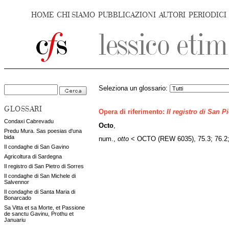
HOME
CHI SIAMO
PUBBLICAZIONI
AUTORI
PERIODICI
Seleziona un glossario:
GLOSSARI
Opera di riferimento:
Il registro di San P
Condaxi Cabrevadu
Octo
,
Predu Mura. Sas poesias d'una
bida
num.,
otto
< OCTO (REW 6035), 75.3; 76.2;
Il condaghe di San Gavino
Agricoltura di Sardegna
Il registro di San Pietro di Sorres
Il condaghe di San Michele di
Salvennor
Il condaghe di Santa Maria di
Bonarcado
Sa Vitta et sa Morte, et Passione
de sanctu Gavinu, Prothu et
Januariu