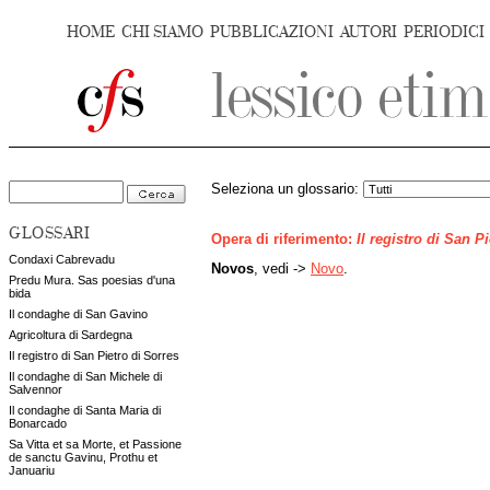
HOME
CHI SIAMO
PUBBLICAZIONI
AUTORI
PERIODICI
Seleziona un glossario:
GLOSSARI
Opera di riferimento:
Il registro di San P
Condaxi Cabrevadu
Novos
, vedi ->
Novo
.
Predu Mura. Sas poesias d'una
bida
Il condaghe di San Gavino
Agricoltura di Sardegna
Il registro di San Pietro di Sorres
Il condaghe di San Michele di
Salvennor
Il condaghe di Santa Maria di
Bonarcado
Sa Vitta et sa Morte, et Passione
de sanctu Gavinu, Prothu et
Januariu