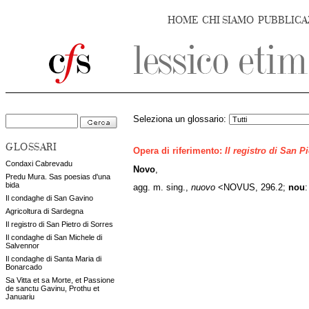
HOME
CHI SIAMO
PUBBLICA
Seleziona un glossario:
GLOSSARI
Opera di riferimento:
Il registro di San P
Condaxi Cabrevadu
Novo
,
Predu Mura. Sas poesias d'una
bida
agg. m. sing.,
nuovo
<NOVUS, 296.2;
nou
:
Il condaghe di San Gavino
Agricoltura di Sardegna
Il registro di San Pietro di Sorres
Il condaghe di San Michele di
Salvennor
Il condaghe di Santa Maria di
Bonarcado
Sa Vitta et sa Morte, et Passione
de sanctu Gavinu, Prothu et
Januariu