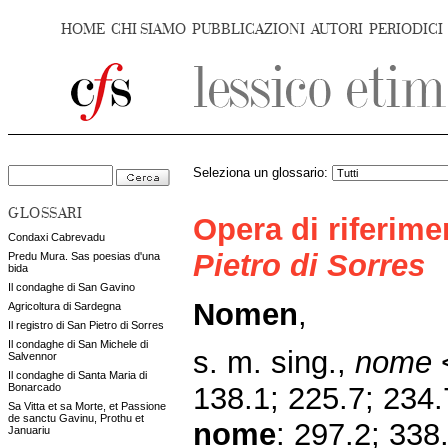
HOME
CHI SIAMO
PUBBLICAZIONI
AUTORI
PERIODICI
Seleziona un glossario:
GLOSSARI
Opera di riferim
Condaxi Cabrevadu
Pietro di Sorres
Predu Mura. Sas poesias d'una
bida
Il condaghe di San Gavino
Nomen
,
Agricoltura di Sardegna
Il registro di San Pietro di Sorres
Il condaghe di San Michele di
s. m. sing.,
nome
Salvennor
Il condaghe di Santa Maria di
Bonarcado
138.1; 225.7; 234.
Sa Vitta et sa Morte, et Passione
de sanctu Gavinu, Prothu et
nome
: 297.2; 338
Januariu