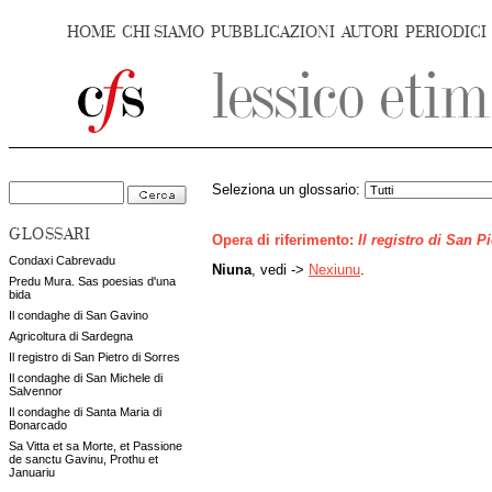
HOME
CHI SIAMO
PUBBLICAZIONI
AUTORI
PERIODICI
Seleziona un glossario:
GLOSSARI
Opera di riferimento:
Il registro di San P
Condaxi Cabrevadu
Niuna
, vedi ->
Nexiunu
.
Predu Mura. Sas poesias d'una
bida
Il condaghe di San Gavino
Agricoltura di Sardegna
Il registro di San Pietro di Sorres
Il condaghe di San Michele di
Salvennor
Il condaghe di Santa Maria di
Bonarcado
Sa Vitta et sa Morte, et Passione
de sanctu Gavinu, Prothu et
Januariu