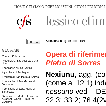
HOME
CHI SIAMO
PUBBLICAZIONI
AUTORI
PERIODICI
Seleziona un glossario:
GLOSSARI
Opera di riferim
Condaxi Cabrevadu
Pietro di Sorres
Predu Mura. Sas poesias d'una
bida
Il condaghe di San Gavino
Nexiunu
, agg. (c
Agricoltura di Sardegna
Il registro di San Pietro di Sorres
(come al 12.1) inde
Il condaghe di San Michele di
Salvennor
nessuno
vedi
DES
Il condaghe di Santa Maria di
Bonarcado
Sa Vitta et sa Morte, et Passione
32.3; 33.2; 76.4(2v
de sanctu Gavinu, Prothu et
Januariu