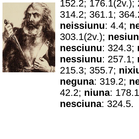
152.2; 176.1(2v.); 
314.2; 361.1; 364
neissiunu
: 4.4;
n
303.1(2v.);
nesiu
nesciunu
: 324.3;
nessiunu
: 257.1;
215.3; 355.7;
nixi
neguna
: 319.2;
n
42.2;
niuna
: 178.
nesciuna
: 324.5.