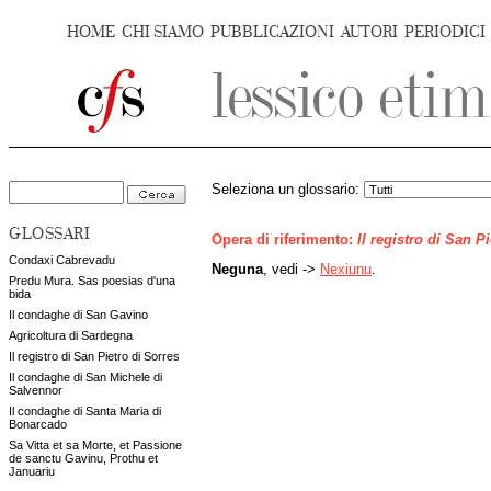
HOME
CHI SIAMO
PUBBLICAZIONI
AUTORI
PERIODICI
Seleziona un glossario:
GLOSSARI
Opera di riferimento:
Il registro di San P
Condaxi Cabrevadu
Neguna
, vedi ->
Nexiunu
.
Predu Mura. Sas poesias d'una
bida
Il condaghe di San Gavino
Agricoltura di Sardegna
Il registro di San Pietro di Sorres
Il condaghe di San Michele di
Salvennor
Il condaghe di Santa Maria di
Bonarcado
Sa Vitta et sa Morte, et Passione
de sanctu Gavinu, Prothu et
Januariu