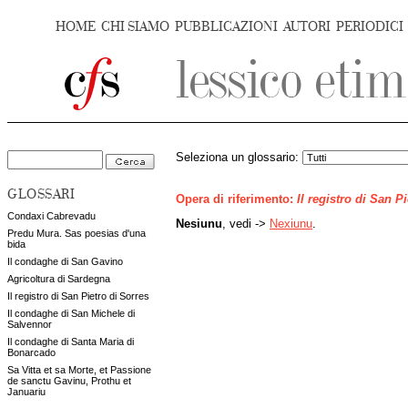
HOME
CHI SIAMO
PUBBLICAZIONI
AUTORI
PERIODICI
Seleziona un glossario:
GLOSSARI
Opera di riferimento:
Il registro di San P
Condaxi Cabrevadu
Nesiunu
, vedi ->
Nexiunu
.
Predu Mura. Sas poesias d'una
bida
Il condaghe di San Gavino
Agricoltura di Sardegna
Il registro di San Pietro di Sorres
Il condaghe di San Michele di
Salvennor
Il condaghe di Santa Maria di
Bonarcado
Sa Vitta et sa Morte, et Passione
de sanctu Gavinu, Prothu et
Januariu