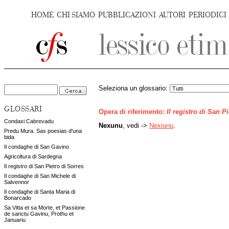
HOME
CHI SIAMO
PUBBLICAZIONI
AUTORI
PERIODICI
Seleziona un glossario:
GLOSSARI
Opera di riferimento:
Il registro di San P
Condaxi Cabrevadu
Nexunu
, vedi ->
Nexiunu
.
Predu Mura. Sas poesias d'una
bida
Il condaghe di San Gavino
Agricoltura di Sardegna
Il registro di San Pietro di Sorres
Il condaghe di San Michele di
Salvennor
Il condaghe di Santa Maria di
Bonarcado
Sa Vitta et sa Morte, et Passione
de sanctu Gavinu, Prothu et
Januariu