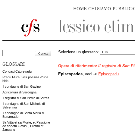
HOME
CHI SIAMO
PUBBLICA
Seleziona un glossario:
GLOSSARI
Opera di riferimento:
Il registro di San P
Condaxi Cabrevadu
Episcopados
, vedi ->
Episcopadu
.
Predu Mura. Sas poesias d'una
bida
Il condaghe di San Gavino
Agricoltura di Sardegna
Il registro di San Pietro di Sorres
Il condaghe di San Michele di
Salvennor
Il condaghe di Santa Maria di
Bonarcado
Sa Vitta et sa Morte, et Passione
de sanctu Gavinu, Prothu et
Januariu