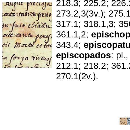
218.3; 225.2; 226.
273.2,3(3v.); 275.1
317.1; 318.1,3; 350
361.1,2;
epischo
343.4;
episcopat
episcopados
: pl.
212.1; 218.2; 361
270.1(2v.).