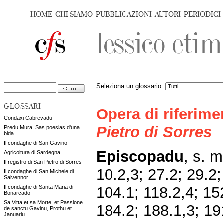
HOME
CHI SIAMO
PUBBLICAZIONI
AUTORI
PERIODICI
Seleziona un glossario:
GLOSSARI
Opera di riferim
Condaxi Cabrevadu
Pietro di Sorres
Predu Mura. Sas poesias d'una
bida
Il condaghe di San Gavino
Episcopadu
, s. m
Agricoltura di Sardegna
Il registro di San Pietro di Sorres
10.2,3; 27.2; 29.2;
Il condaghe di San Michele di
Salvennor
104.1; 118.2,4; 15
Il condaghe di Santa Maria di
Bonarcado
Sa Vitta et sa Morte, et Passione
184.2; 188.1,3; 19
de sanctu Gavinu, Prothu et
Januariu