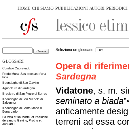
HOME
CHI SIAMO
PUBBLICAZIONI
AUTORI
PERIODICI
Seleziona un glossario:
GLOSSARI
Opera di riferim
Condaxi Cabrevadu
Sardegna
Predu Mura. Sas poesias d'una
bida
Il condaghe di San Gavino
Vidatone
, s. m. s
Agricoltura di Sardegna
Il registro di San Pietro di Sorres
seminato a biada
”
Il condaghe di San Michele di
Salvennor
anticamente desig
Il condaghe di Santa Maria di
Bonarcado
Sa Vitta et sa Morte, et Passione
terreni ad essa con
de sanctu Gavinu, Prothu et
Januariu