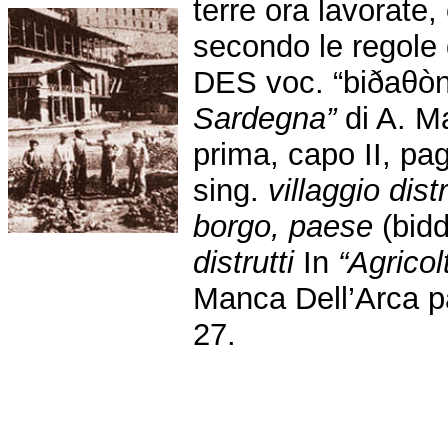
terre ora lavorate,
secondo le regole 
DES voc. “biðaθòn
Sardegna”
di A. M
prima, capo II, pa
sing.
villaggio dist
borgo,
paese
(bidd
distrutti
In
“Agricol
Manca Dell’Arca pa
27.