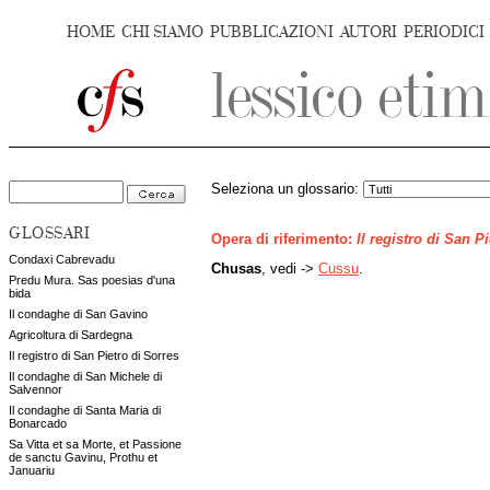
HOME
CHI SIAMO
PUBBLICAZIONI
AUTORI
PERIODICI
Seleziona un glossario:
GLOSSARI
Opera di riferimento:
Il registro di San P
Condaxi Cabrevadu
Chusas
, vedi ->
Cussu
.
Predu Mura. Sas poesias d'una
bida
Il condaghe di San Gavino
Agricoltura di Sardegna
Il registro di San Pietro di Sorres
Il condaghe di San Michele di
Salvennor
Il condaghe di Santa Maria di
Bonarcado
Sa Vitta et sa Morte, et Passione
de sanctu Gavinu, Prothu et
Januariu