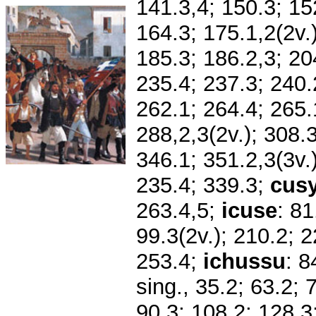
141.3,4; 150.3; 15
164.3; 175.1,2(2v.)
185.3; 186.2,3; 20
235.4; 237.3; 240.
262.1; 264.4; 265.
288,2,3(2v.); 308.
346.1; 351.2,3(3v.
235.4; 339.3;
cus
263.4,5;
icuse
: 81
99.3(2v.); 210.2; 
253.4;
ichussu
: 8
sing., 35.2; 63.2; 
90.3; 108.2; 128.3;