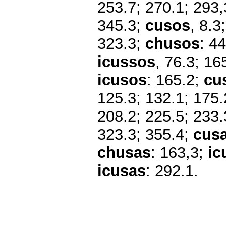
253.7; 270.1; 293,
345.3;
cusos
, 8.3
323.3;
chusos
: 4
icussos
, 76.3; 16
icusos
: 165.2;
cu
125.3; 132.1; 175.
208.2; 225.5; 233.
323.3; 355.4;
cus
chusas
: 163,3;
ic
icusas
: 292.1.