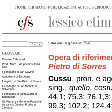
HOME
CHI SIAMO
PUBBLICAZIONI
AUTORI
PERIODICI
Seleziona un glossario:
GLOSSARI
Opera di riferim
Condaxi Cabrevadu
Pietro di Sorres
Predu Mura. Sas poesias d'una
bida
Il condaghe di San Gavino
Cussu
, pron. e ag
Agricoltura di Sardegna
Il registro di San Pietro di Sorres
sing.,
quello
,
costu
Il condaghe di San Michele di
Salvennor
44.1; 75.3; 76.1,3;
Il condaghe di Santa Maria di
Bonarcado
Sa Vitta et sa Morte, et Passione
99.3; 102.2; 124.4
de sanctu Gavinu, Prothu et
Januariu