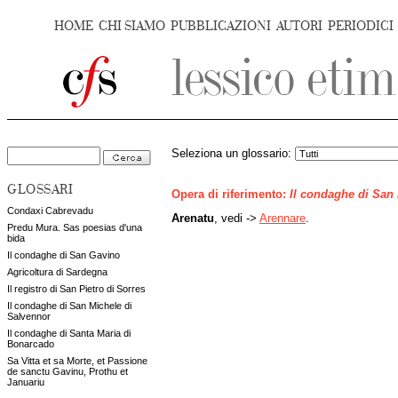
HOME
CHI SIAMO
PUBBLICAZIONI
AUTORI
PERIODICI
Seleziona un glossario:
GLOSSARI
Opera di riferimento:
Il condaghe di San
Condaxi Cabrevadu
Arenatu
, vedi ->
Arennare
.
Predu Mura. Sas poesias d'una
bida
Il condaghe di San Gavino
Agricoltura di Sardegna
Il registro di San Pietro di Sorres
Il condaghe di San Michele di
Salvennor
Il condaghe di Santa Maria di
Bonarcado
Sa Vitta et sa Morte, et Passione
de sanctu Gavinu, Prothu et
Januariu