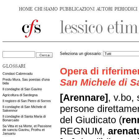
HOME
CHI SIAMO
PUBBLICAZIONI
AUTORI
PERIODICI
Seleziona un glossario:
GLOSSARI
Opera di riferim
Condaxi Cabrevadu
San Michele di S
Predu Mura. Sas poesias d'una
bida
Il condaghe di San Gavino
[Arennare]
, v.bo,
Agricoltura di Sardegna
Il registro di San Pietro di Sorres
persone direttamen
Il condaghe di San Michele di
Salvennor
del Giudicato (
ren
Il condaghe di Santa Maria di
Bonarcado
Sa Vitta et sa Morte, et Passione
REGNUM,
arenat
de sanctu Gavinu, Prothu et
Januariu