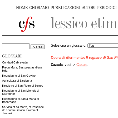
HOME
CHI SIAMO
PUBBLICAZIONI
AUTORI
PERIODICI
Seleziona un glossario:
GLOSSARI
Opera di riferimento:
Il registro di San P
Condaxi Cabrevadu
Cazada
, vedi ->
Cazare
.
Predu Mura. Sas poesias d'una
bida
Il condaghe di San Gavino
Agricoltura di Sardegna
Il registro di San Pietro di Sorres
Il condaghe di San Michele di
Salvennor
Il condaghe di Santa Maria di
Bonarcado
Sa Vitta et sa Morte, et Passione
de sanctu Gavinu, Prothu et
Januariu