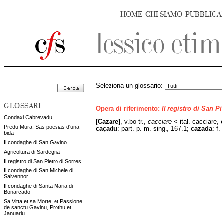
HOME
CHI SIAMO
PUBBLICA
Seleziona un glossario:
GLOSSARI
Opera di riferimento:
Il registro di San P
Condaxi Cabrevadu
[Cazare]
, v.bo tr.,
cacciare <
ital. cacciare,
Predu Mura. Sas poesias d'una
caçadu
: part. p. m. sing., 167.1;
cazada
: f
bida
Il condaghe di San Gavino
Agricoltura di Sardegna
Il registro di San Pietro di Sorres
Il condaghe di San Michele di
Salvennor
Il condaghe di Santa Maria di
Bonarcado
Sa Vitta et sa Morte, et Passione
de sanctu Gavinu, Prothu et
Januariu