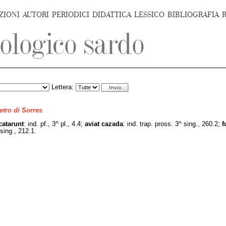
ZIONI
AUTORI
PERIODICI
DIDATTICA
LESSICO
BIBLIOGRAFIA
Lettera:
ietro di Sorres
catarunt
: ind. pf., 3^ pl., 4.4;
aviat
cazada
: ind. trap. pross. 3^ sing., 260.2;
f
. sing., 212.1.