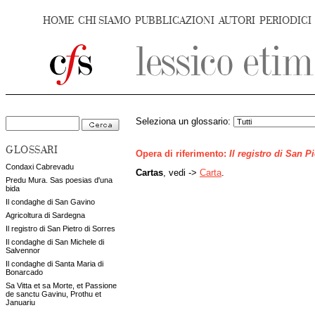
HOME
CHI SIAMO
PUBBLICAZIONI
AUTORI
PERIODICI
Seleziona un glossario:
GLOSSARI
Opera di riferimento:
Il registro di San P
Condaxi Cabrevadu
Cartas
, vedi ->
Carta
.
Predu Mura. Sas poesias d'una
bida
Il condaghe di San Gavino
Agricoltura di Sardegna
Il registro di San Pietro di Sorres
Il condaghe di San Michele di
Salvennor
Il condaghe di Santa Maria di
Bonarcado
Sa Vitta et sa Morte, et Passione
de sanctu Gavinu, Prothu et
Januariu