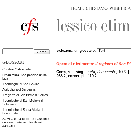
HOME
CHI SIAMO
PUBBLICA
Seleziona un glossario:
GLOSSARI
Opera di riferimento:
Il registro di San P
Condaxi Cabrevadu
Carta
, s. f. sing.,
carta
,
documento
, 10.3: 
Predu Mura. Sas poesias d'una
268.2;
cartas
: pl., 110.2.
bida
Il condaghe di San Gavino
Agricoltura di Sardegna
Il registro di San Pietro di Sorres
Il condaghe di San Michele di
Salvennor
Il condaghe di Santa Maria di
Bonarcado
Sa Vitta et sa Morte, et Passione
de sanctu Gavinu, Prothu et
Januariu