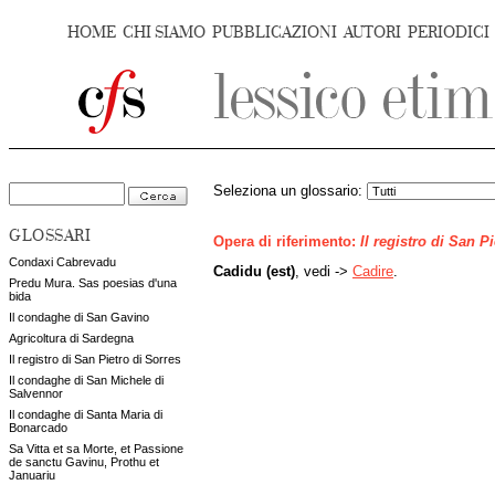
HOME
CHI SIAMO
PUBBLICAZIONI
AUTORI
PERIODICI
Seleziona un glossario:
GLOSSARI
Opera di riferimento:
Il registro di San P
Condaxi Cabrevadu
Cadidu (est)
, vedi ->
Cadire
.
Predu Mura. Sas poesias d'una
bida
Il condaghe di San Gavino
Agricoltura di Sardegna
Il registro di San Pietro di Sorres
Il condaghe di San Michele di
Salvennor
Il condaghe di Santa Maria di
Bonarcado
Sa Vitta et sa Morte, et Passione
de sanctu Gavinu, Prothu et
Januariu