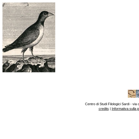
Centro di Studi Filologici Sardi - v
credits
|
Informativa sulla 