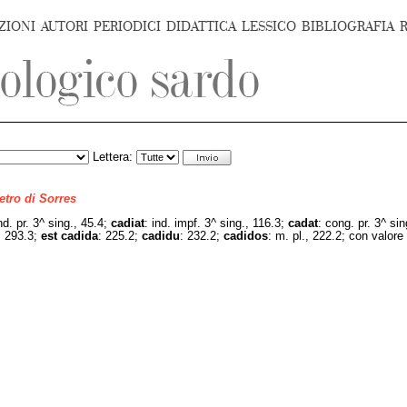
ZIONI
AUTORI
PERIODICI
DIDATTICA
LESSICO
BIBLIOGRAFIA
Lettera:
ietro di Sorres
ind. pr. 3^ sing., 45.4;
cadiat
:
ind. impf. 3^ sing., 116.3;
cadat
:
cong. pr. 3^ si
; 293.3;
est cadida
:
225.2;
cadidu
:
232.2;
cadidos
: m. pl., 222.2; con valore