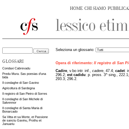
HOME
CHI SIAMO
PUBBLICA
Seleziona un glossario:
GLOSSARI
Opera di riferimento:
Il registro di San P
Condaxi Cabrevadu
Cadire
, v.bo intr. inf.,
cadere
, 47.4;
cadet
: 
Predu Mura. Sas poesias d'una
296.2;
est
cadidu
:
p. pross. 3^ sing., 222.1
bida
293.3; 296.2.
Il condaghe di San Gavino
Agricoltura di Sardegna
Il registro di San Pietro di Sorres
Il condaghe di San Michele di
Salvennor
Il condaghe di Santa Maria di
Bonarcado
Sa Vitta et sa Morte, et Passione
de sanctu Gavinu, Prothu et
Januariu