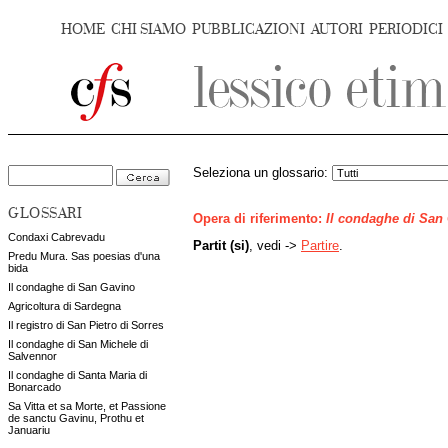
HOME
CHI SIAMO
PUBBLICAZIONI
AUTORI
PERIODICI
Seleziona un glossario:
GLOSSARI
Opera di riferimento:
Il condaghe di San
Condaxi Cabrevadu
Partit (si)
, vedi ->
Partire
.
Predu Mura. Sas poesias d'una
bida
Il condaghe di San Gavino
Agricoltura di Sardegna
Il registro di San Pietro di Sorres
Il condaghe di San Michele di
Salvennor
Il condaghe di Santa Maria di
Bonarcado
Sa Vitta et sa Morte, et Passione
de sanctu Gavinu, Prothu et
Januariu