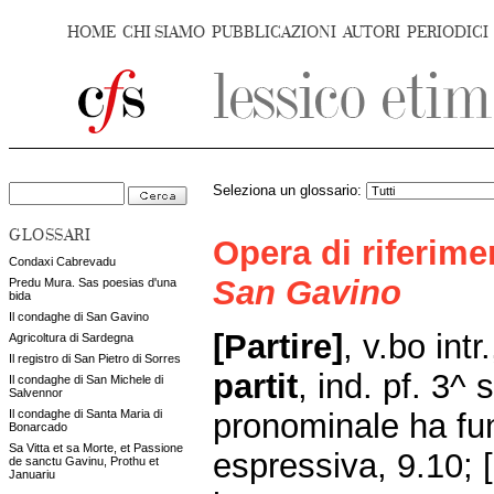
HOME
CHI SIAMO
PUBBLICAZIONI
AUTORI
PERIODICI
Seleziona un glossario:
GLOSSARI
Opera di riferim
Condaxi Cabrevadu
San Gavino
Predu Mura. Sas poesias d'una
bida
Il condaghe di San Gavino
[Partire]
, v.bo intr
Agricoltura di Sardegna
Il registro di San Pietro di Sorres
partit
, ind. pf. 3^ 
Il condaghe di San Michele di
Salvennor
pronominale ha fun
Il condaghe di Santa Maria di
Bonarcado
Sa Vitta et sa Morte, et Passione
espressiva, 9.10; 
de sanctu Gavinu, Prothu et
Januariu