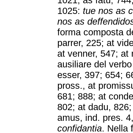
1021; as fatu, 74
1025:
tue nos as c
nos as deffendidos
forma composta del
parrer, 225; at vid
at venner, 547; at 
ausiliare del verb
esser, 397;
654; 6
pross., at promissu
681; 888; at conde
802; at dadu, 826; 
amus, ind. pres. 4
confidantia
. Nella