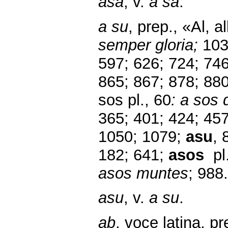
asa
, v.
a sa
.
a su
, prep., «Al, a
semper gloria;
103
597;
626;
724;
746
865;
867; 878; 880
sos pl., 60
: a sos
365; 401; 424; 457
1050;
1079;
asu
, 
182; 641;
asos
pl.
asos muntes
; 988.
asu
, v.
a su
.
ab
, voce latina, pr