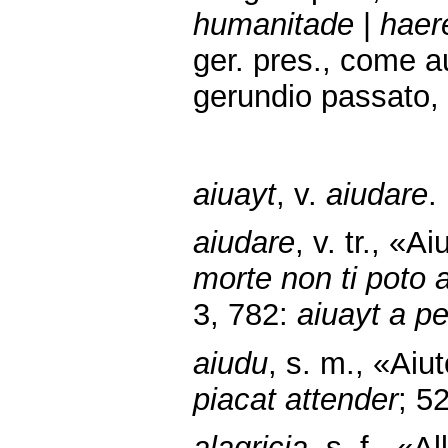
humanitade
|
haere
ger. pres., come a
gerundio passato,
aiuayt
, v.
aiudare
.
aiudare
, v. tr., «
morte non ti poto 
3, 782:
aiuayt a p
aiudu
, s. m., «Aiu
piacat attender
; 52
alagricia
, s. f., «