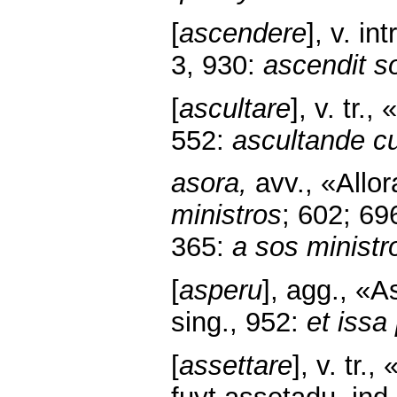
[
ascendere
], v. i
3, 930:
ascendit s
[
ascultare
], v. tr.
552:
ascultande c
asora,
avv., «Allor
ministros
; 602; 69
365:
a sos ministr
[
asperu
], agg., «As
sing., 952:
et issa
[
assettare
], v. tr