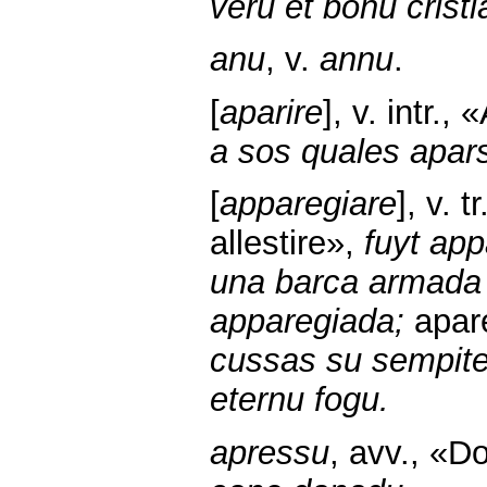
veru et bonu crist
anu
, v.
annu
.
[
aparire
], v. intr.,
a sos quales apars
[
apparegiare
], v. 
allestire»,
fuyt app
una barca armada 
apparegiada;
apare
cussas su sempiter
eternu fogu.
apressu
, avv., «D