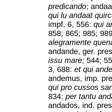
predicando
; andaa
qui lu andaat qui
impf. 6, 556:
qui a
858; 865; 985; 989
alegramente quena
andande, ger. pres
issu mare
; 544; 5
3, 688:
et qui and
andemus, imp. pre
qui pro cussos sa
834:
per tantu an
andados, ind. pres