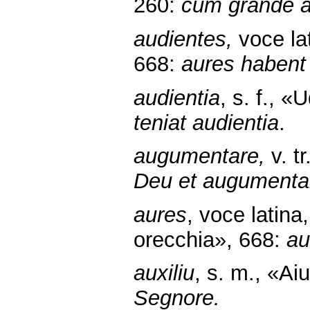
260:
cum grande a
audientes,
voce lat
668:
aures habent
audientia
, s. f., 
teniat audientia
.
augumentare,
v. t
Deu et augumenta
aures
, voce latina,
orecchia», 668:
au
auxiliu
, s. m., «Ai
Segnore.