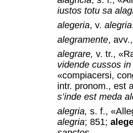
iustos totu sa alagr
alegeria
, v.
alegria
alegramente
, avv.
alegrare,
v. tr., «R
vidende cussos in
«compiacersi, cong
intr. pronom.,
est
s’inde est meda a
alegria,
s. f., «All
alegria
; 851;
alege
sanctos.