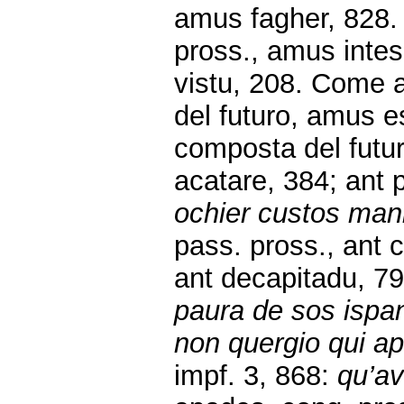
amus fagher, 828.
pross., amus inte
vistu, 208. Come a
del futuro, amus es
composta del futur
acatare, 384; ant 
ochier custos man
pass. pross., ant 
ant decapitadu, 79
paura de sos ispa
non quergio qui ap
impf. 3, 868:
qu’av