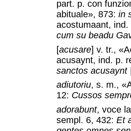
part. p. con funzio
abituale», 873:
in 
acostumaant, ind. 
cum su beadu Gav
[
acusare
] v. tr., 
acusaynt, ind. p. 
sanctos acusaynt |
adiutoriu
, s. m., «
12:
Cussos sempre 
adorabunt
, voce la
sempl. 6, 432:
Et 
gentes omnes servie