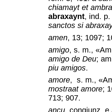
chiamayt et ambra
abraxaynt
, ind. p
sanctos si abraxa
amen
, 13; 1097; 
amigo
, s. m., «Am
amigo de Deu
; am
piu amigos
.
amore
, s. m., «A
mostraat amore
; 
713; 907.
ancu
, congiunz. e