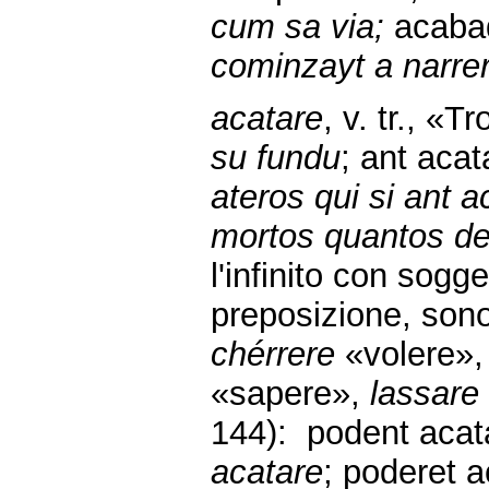
cum sa via;
acabad
cominzayt a narre
acatare
, v. tr., «
su fundu
; ant acat
ateros qui si ant a
mortos quantos de
l'infinito con sog
preposizione, sono 
chérrere
«volere»
«sapere»,
lassare
144): podent acat
acatare
; poderet 