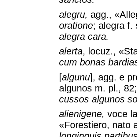
alegru,
agg., «Alle
oratione
; alegra f.
alegra cara.
alerta
, locuz., «St
cum bonas bardias 
[
algunu
], agg. e p
algunos m. pl., 82
cussos algunos so
alienigene,
voce lat
«Forestiero, nato 
longinquis par­tibus