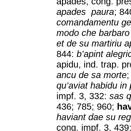
apades, cong. pres
apades paura
; 84
comandamentu ge
modo che barbaro n
et de su martiriu ap
844:
b’apint alegri
apidu, ind. trap. p
ancu de sa morte
qu’aviat habidu in
impf. 3, 332:
sas q
436; 785; 960;
hav
haviant dae su re
cong. impf. 3, 439