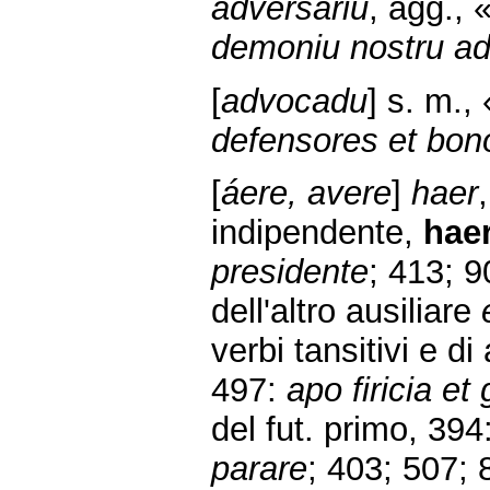
adversariu
, agg., 
demoniu nostru ad
[
advocadu
] s. m.,
defensores et bon
[
áere, avere
]
haer
indipendente,
hae
presidente
; 413; 9
dell'altro ausiliare
verbi tansitivi e di
497:
apo firicia et
del fut. primo, 394
parare
; 403; 507; 