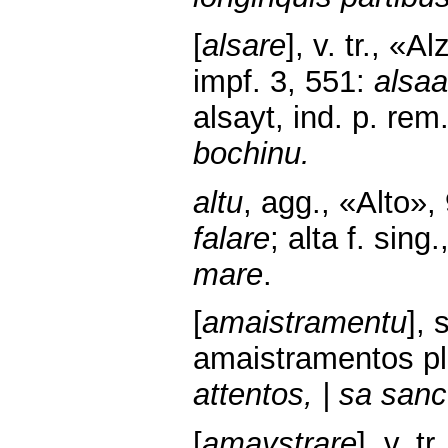
[
alsare
], v. tr., «A
impf. 3, 551:
alsaa
alsayt, ind. p. rem
bochinu.
altu
, agg., «Alto»,
falare
; alta f. sing
mare
.
[
amaistramentu
],
amaistramentos pl
attentos, | sa san
[
amaystrare
], v. 