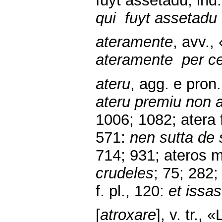
fuyt assetadu, ind
qui fuyt assetadu
ateramente
, avv.,
ateramente per ce
ateru
, agg. e pron.
ateru premiu non a
1006; 1082; atera 
571:
nen sutta de 
714; 931; ateros m
crudeles
; 75; 282;
f. pl., 120:
et issa
[
atroxare
], v. tr.,