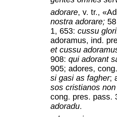
adorare
, v. tr., «
nostra adorare;
58
1, 653:
cussu glor
adoramus, ind. pre
et cussu adoramu
908:
qui adorant s
905;
adores, cong.
si gasi as fagher
; 
sos cristianos non
cong. pres. pass. 
adoradu
.