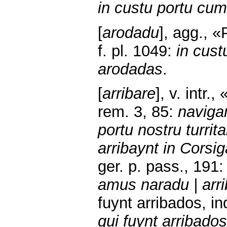
in custu portu cu
[
arodadu
], agg., «
f. pl. 1049:
in cus
arodadas
.
[
arribare
], v. intr.
rem. 3, 85:
naviga
portu nostru turrit
arribaynt in Corsig
ger. p. pass., 191
amus naradu | arr
fuynt arribados, in
qui fuynt arribados