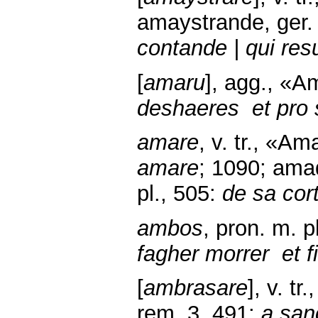
amaystrande, ger.
contande | qui res
[
amaru
], agg., «A
deshaeres et pro 
amare
, v. tr., «A
amare
; 1090; amad
pl., 505:
de sa cor
ambos
, pron. m. 
fagher morrer et fi
[
ambrasare
], v. t
rem. 3, 491:
a san