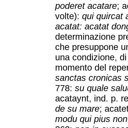
poderet acatare
; 
volte):
qui quircat
acatat: acatat don
determinazione pre
che presuppone un’
una condizione, di
momento del reper
sanctas cronicas si
778:
su quale salu
acataynt, ind. p. 
de su mare
; acate
modu qui pius non 