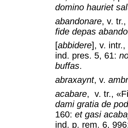
domino hauriet sa
abandonare
, v. t
fide depas abando
[
abbidere
], v. int
ind. pres. 5, 61:
no
buffas
.
abraxaynt
, v.
ambr
acabare
, v. tr., «
dami gratia de po
160:
et gasi acaba
ind. p. rem. 6, 99