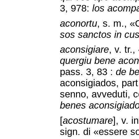
3, 978:
los acompa
aconortu
, s. m., 
sos sanctos in cus
aconsigiare
, v. tr
quergiu bene acon
pass. 3, 83 :
de be
aconsigiados, part.
senno, avveduti, c
benes aconsigiado
[
acostumare
], v. 
sign. di «essere s