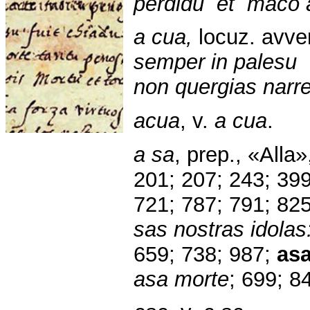
perdidu et maco a
a cua,
locuz. avve
semper in palesu
non quergias narre
acua
, v.
a cua
.
a sa
, prep., «Alla»
201; 207; 243; 399
721; 787; 791; 825
sas nostras idolas:
659; 738; 987;
as
asa morte
; 699; 8