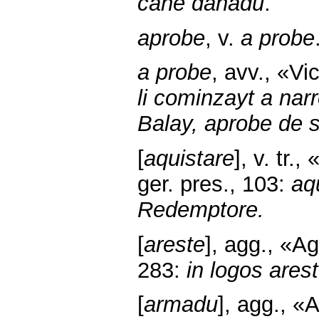
cane danadu
.
aprobe
, v.
a probe
a probe
, avv., «Vi
li cominzayt a narr
Balay, aprobe de 
[
aquistare
], v. tr
ger. pres., 103:
aq
Redemptore.
[
areste
], agg., «Ag
283:
in logos are
[
armadu
], agg., «