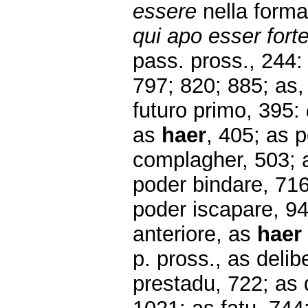
essere
nella forma
qui apo esser fort
pass. pross., 244
797; 820; 885; as,
futuro primo, 395:
as
haer
, 405; as 
complagher, 503; a
poder bindare, 716
poder iscapare, 94
anteriore, as
haer
p. pross., as deli
prestadu, 722; as 