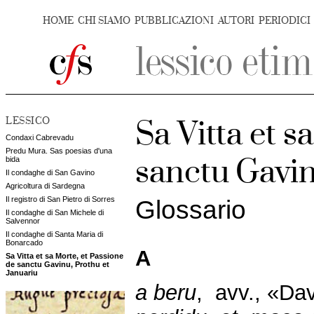
HOME
CHI SIAMO
PUBBLICAZIONI
AUTORI
PERIODICI
LESSICO
Sa Vitta et s
Condaxi Cabrevadu
Predu Mura. Sas poesias d'una
sanctu Gavin
bida
Il condaghe di San Gavino
Agricoltura di Sardegna
Il registro di San Pietro di Sorres
Glossario
Il condaghe di San Michele di
Salvennor
Il condaghe di Santa Maria di
Bonarcado
A
Sa Vitta et sa Morte, et Passione
de sanctu Gavinu, Prothu et
Januariu
a beru
, avv., «Dav