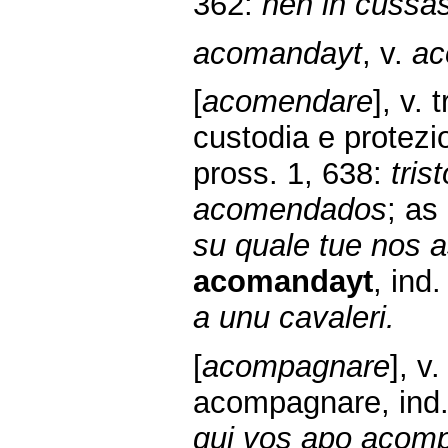
362:
nen in cussas
acomandayt
, v.
ac
[
acomendare
], v.
custodia e protez
pross. 1, 638:
tris
acomendados
; as
su quale tue nos
acomandayt
, ind
a unu cavaleri.
[
acompagnare
], v
acompagnare, ind. 
qui vos apo acom