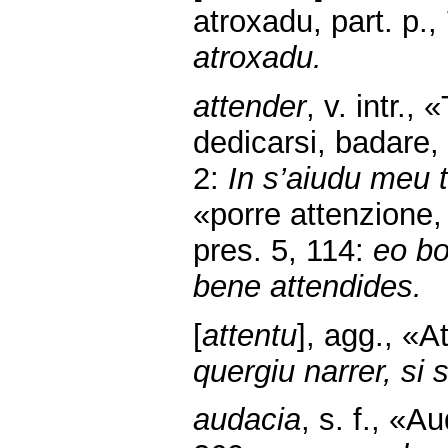
atroxadu, part. p.,
atroxadu.
attender
, v. intr.,
dedicarsi, badare,
2:
In s’aiudu meu t
«porre attenzione,
pres. 5, 114:
eo bo
bene attendides.
[
attentu
], agg., «At
quergiu narrer, si 
audacia
, s. f., «A