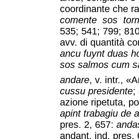
coordinante che raf
comente sos torm
535; 541; 799; 81
avv. di quantità co
ancu fuynt duas h
sos salmos cum sa
andare
, v. intr., 
cussu presidente
;
azione ripetuta, p
apint trabagiu de 
pres. 2, 657:
anda
andant, ind. pres.