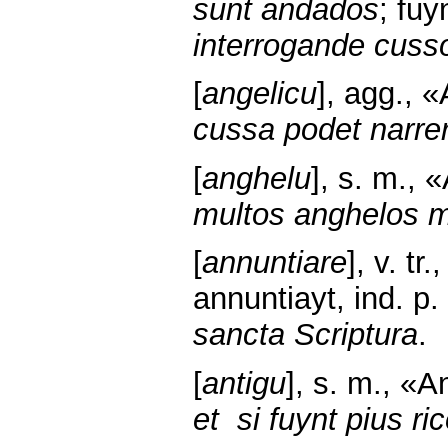
sunt andados
; fuy
interrogande cuss
[
angelicu
], agg., 
cussa podet narrer
[
anghelu
], s. m., 
multos anghelos 
[
annuntiare
], v. t
annuntiayt, ind. p.
sancta Scriptura
.
[
antigu
], s. m., «A
et si fuynt pius ri