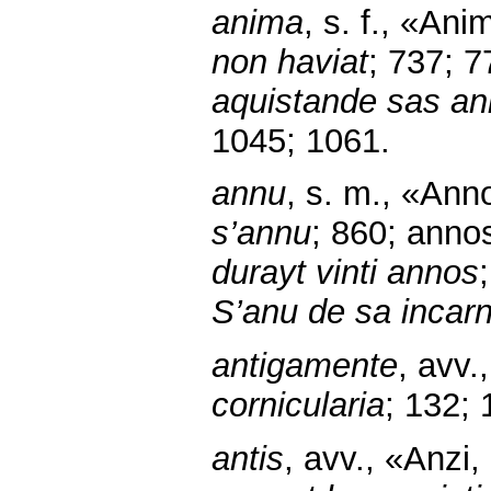
anima
, s. f., «An
non haviat
; 737; 7
aquistande sas a
1045; 1061.
annu
, s. m., «Ann
s’annu
; 860; annos
durayt vinti annos
S’anu de sa incar
antigamente
, avv
cornicularia
; 132; 
antis
, avv., «Anzi,