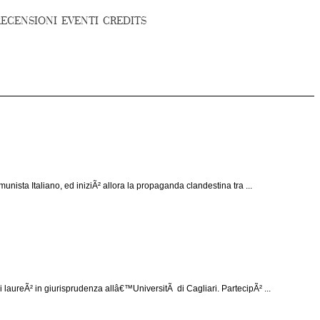
RECENSIONI
EVENTI
CREDITS
ista Italiano, ed iniziÃ² allora la propaganda clandestina tra ...
laureÃ² in giurisprudenza allâ€™UniversitÃ di Cagliari. PartecipÃ² ...