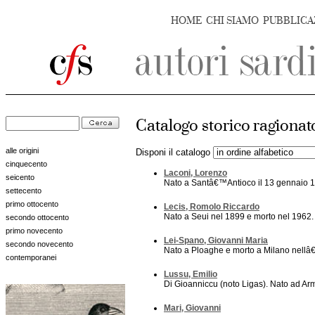
HOME
CHI SIAMO
PUBBLICA
Catalogo storico ragionato
alle origini
Disponi il catalogo
cinquecento
Laconi, Lorenzo
seicento
Nato a Santâ€™Antioco il 13 gennaio 191
settecento
primo ottocento
Lecis, Romolo Riccardo
Nato a Seui nel 1899 e morto nel 1962. Fu
secondo ottocento
primo novecento
Lei-Spano, Giovanni Maria
secondo novecento
Nato a Ploaghe e morto a Milano nellâ€
contemporanei
Lussu, Emilio
Di Gioanniccu (noto Ligas). Nato ad Arm
Mari, Giovanni