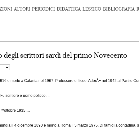
ZIONI
AUTORI
PERIODICI
DIDATTICA
LESSICO
BIBLIOGRAFIA
 degli scrittori sardi del primo Novecento
6 e morto a Catania nel 1967. Professore di liceo. AderÃ¬ nel 1942 al Partito Comun
 scrittore e uomo politico. ...
™ottobre 1935. ...
ungia il 4 dicembre 1890 e morto a Roma il 5 marzo 1975. Di famiglia contadina, si 