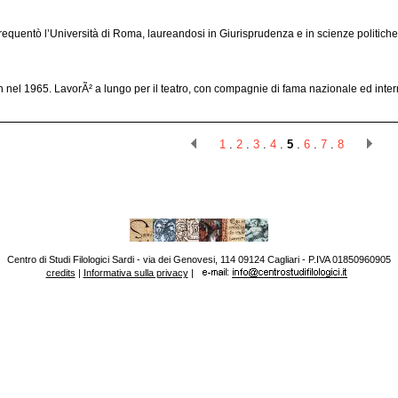
requentò l’Università di Roma, laureandosi in Giurisprudenza e in scienze politiche
 nel 1965. LavorÃ² a lungo per il teatro, con compagnie di fama nazionale ed inter
1
.
2
.
3
.
4
.
5
.
6
.
7
.
8
Centro di Studi Filologici Sardi - via dei Genovesi, 114 09124 Cagliari - P.IVA 01850960905
credits
|
Informativa sulla privacy
|