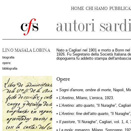
HOME
CHI SIAMO
PUBBLICA
LINO MASALA LOBINA
Nato a Cagliari nel 1901 e morto a Bonn nel
1926. Fu Segretario della Società Italiana de
biografia
dopoguerra fu addetto stampa dell'ambasciat
opere
bibliografia
Opere
•
Sogni d'amore, ombre di morte
, Napoli, M
• L’Aretino
, Milano, L'eroica, 1923.
•
L’Aretino: atto quarto
, “Il Nuraghe”, Cagliar
•
L’Aretino: fine dell’atto quarto
, “Il Nuraghe”
•
Il pastore
, “Il Nuraghe”, Cagliari, vol. 1, 4,
•
La mola: romanzo
, Milano, Sonzogno, 192