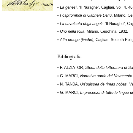
•
La genesi
, “Il Nuraghe”, Cagliari, vol. 4, 4
•
I capitomboli di Gabriele Deriu
, Milano, Ce
•
La cavalcata degli angeli
, “Il Nuraghe”, Cag
•
Uno nella folla
, Milano, Ceschina, 1932.
•
Alfa omega (liriche)
, Cagliari, Società Pol
Bibliografia
• F. ALZIATOR,
Storia della letteratura di 
• G. MARCI,
Narrativa sarda del Novecento.
• N. TANDA,
Un’odissea de rimas nobas. Vers
• G. MARCI,
In presenza di tutte le lingue 