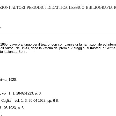
ZIONI
AUTORI
PERIODICI
DIDATTICA
LESSICO
BIBLIOGRAFIA
 1965. Lavorò a lungo per il teatro, con compagnie di fama nazionale ed inter
gli Autori. Nel 1933, dopo la vittoria del premio Viareggio, si trasferì in Germ
a italiana a Bonn.
inima, 1920.
i, vol. 1, 1, 28-02-1923, p. 3.
, Cagliari, vol. 1, 3, 30-04-1923, pp. 6-8.
 31-05-1923, p. 3.
5.