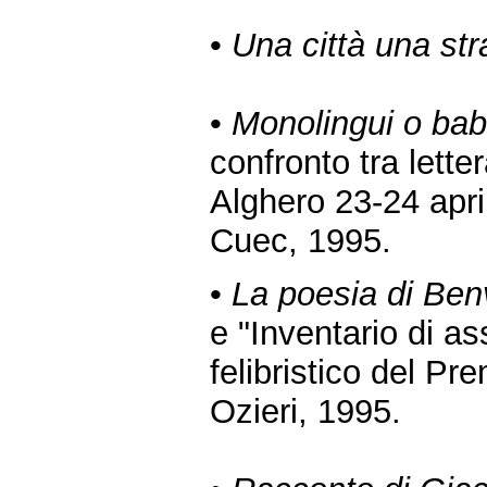
•
Una città una st
•
Monolingui o babe
confronto tra lett
Alghero 23-24 april
Cuec, 1995.
•
La poesia di Ben
e "Inventario di a
felibristico del Pre
Ozieri, 1995.