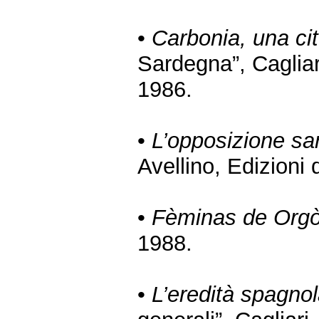
•
Carbonia, una ci
Sardegna”, Cagliar
1986.
•
L’opposizione sar
Avellino, Edizioni
•
Fèminas de Orgòs
1988.
•
L’eredità spagno