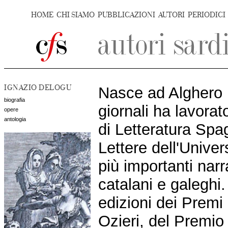
HOME
CHI SIAMO
PUBBLICAZIONI
AUTORI
PERIODICI
IGNAZIO DELOGU
Nasce ad Alghero 
biografia
giornali ha lavorat
opere
antologia
di Letteratura Spa
Lettere dell'Univer
più importanti narr
catalani e galeghi. 
edizioni dei Premi 
Ozieri, del Premi