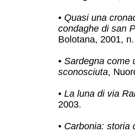
•
Quasi una cronac
condaghe di san Pi
Bolotana, 2001, n.
•
Sardegna come un
sconosciuta
, Nuor
•
La luna di via R
2003.
•
Carbonia: storia d