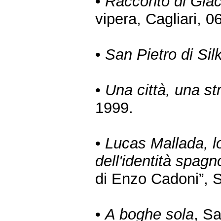
•
Racconto di Gia
vipera, Cagliari, 0
•
San Pietro di Silk
•
Una città, una str
1999.
•
Lucas Mallada, lo
dell'identità spagn
di Enzo Cadoni”, S
•
A boghe sola
, S