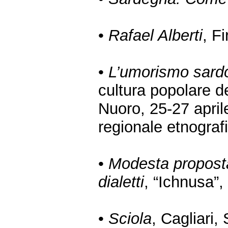
•
Rafael Alberti
, F
•
L’umorismo sardo
cultura popolare d
Nuoro, 25-27 april
regionale etnograf
•
Modesta proposta
dialetti
, “Ichnusa”,
•
Sciola
, Cagliari,