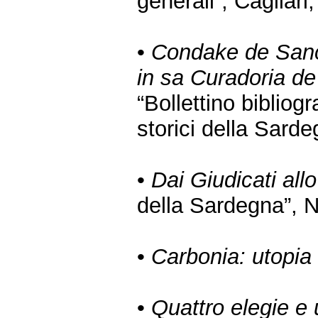
generali”, Cagliari
•
Condake de Sanct
in sa Curadoria d
“Bollettino bibliog
storici della Sard
•
Dai Giudicati all
della Sardegna”, N
•
Carbonia: utopia
•
Quattro elegie e