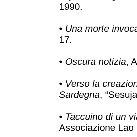
1990.
•
Una morte invoc
17.
•
Oscura notizia
, 
•
Verso la creazio
Sardegna
, “Sesuja
•
Taccuino di un v
Associazione Lao S