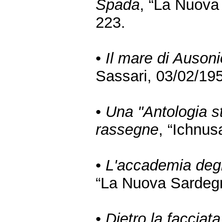
Spada
, “La Nuova
223.
•
Il mare di Auson
Sassari, 03/02/195
•
Una "Antologia st
rassegne
, “Ichnus
•
L'accademia degl
“La Nuova Sardegna
•
Dietro la facciata