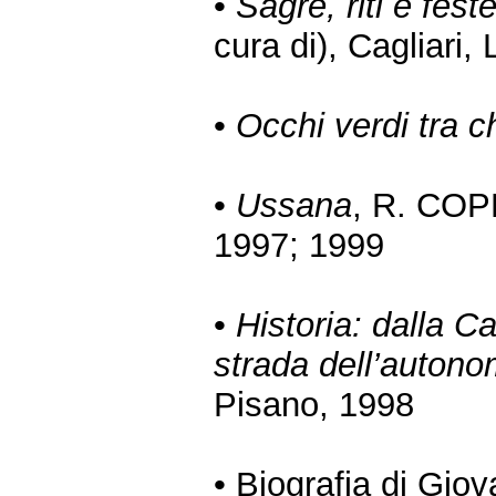
•
Sagre, riti e fes
cura di), Cagliari,
•
Occhi verdi tra ch
•
Ussana
, R. COP
1997; 1999
•
Historia: dalla C
strada dell’auton
Pisano, 1998
• Biografia di Giov