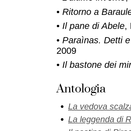
•
Ritorno a Baraul
•
Il pane di Abele
,
•
Paraìnas. Detti e
2009
•
Il bastone dei mi
Antologia
La vedova scalz
La leggenda di R