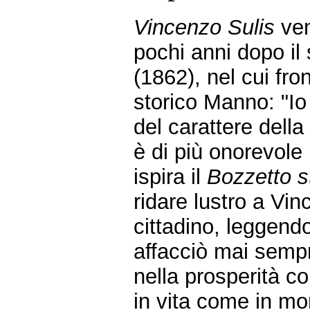
Vincenzo Sulis
ven
pochi anni dopo il
(1862), nel cui fro
storico Manno: "Io
del carattere dell
è di più onorevole
ispira il
Bozzetto s
ridare lustro a Vin
cittadino, leggend
affacciò mai semp
nella prosperità co
in vita come in mo