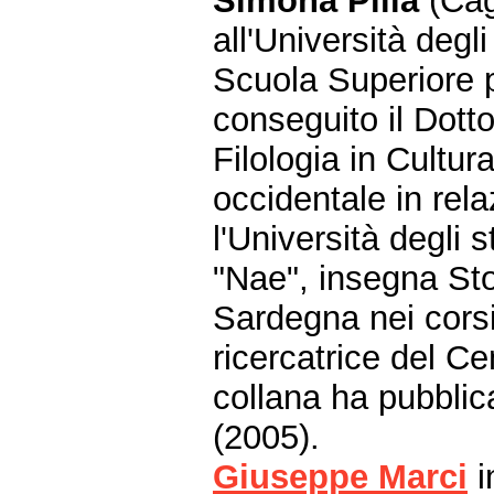
Simona Pilia
(Cagl
all'Università degli
Scuola Superiore pe
conseguito il Dotto
Filologia in Cultu
occidentale in rel
l'Università degli s
"Nae", insegna Stor
Sardegna nei corsi
ricercatrice del Ce
collana ha pubbli
(2005).
Giuseppe Marci
i