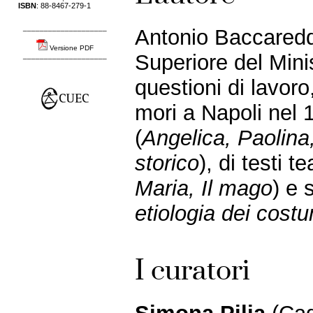
ISBN
: 88-8467-279-1
____________________
Antonio Baccaredda
Versione PDF
Superiore del Mini
____________________
questioni di lavoro
mori a Napoli nel 
(
Angelica, Paolina
storico
), di testi te
Maria,
Il mago
) e 
etiologia dei cost
I curatori