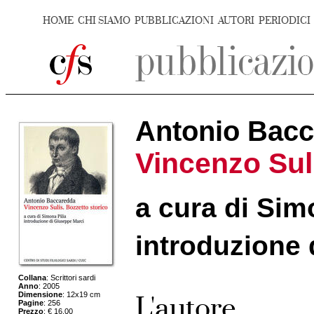
HOME
CHI SIAMO
PUBBLICAZIONI
AUTORI
PERIODICI
Antonio Bac
Vincenzo Sul
a cura di Sim
introduzione 
Collana
: Scrittori sardi
Anno
: 2005
Dimensione
: 12x19 cm
L'autore
Pagine
: 256
Prezzo
: € 16,00