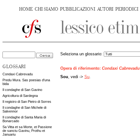
HOME
CHI SIAMO
PUBBLICAZIONI
AUTORI
PERIODICI
Seleziona un glossario:
GLOSSARI
Opera di riferimento:
Condaxi Cabrevadu
Condaxi Cabrevadu
Sou
, vedi ->
Su
.
Predu Mura. Sas poesias d'una
bida
Il condaghe di San Gavino
Agricoltura di Sardegna
Il registro di San Pietro di Sorres
Il condaghe di San Michele di
Salvennor
Il condaghe di Santa Maria di
Bonarcado
Sa Vitta et sa Morte, et Passione
de sanctu Gavinu, Prothu et
Januariu