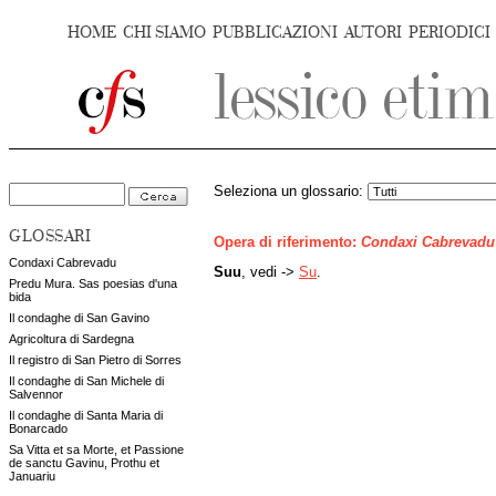
HOME
CHI SIAMO
PUBBLICAZIONI
AUTORI
PERIODICI
Seleziona un glossario:
GLOSSARI
Opera di riferimento:
Condaxi Cabrevadu
Condaxi Cabrevadu
Suu
, vedi ->
Su
.
Predu Mura. Sas poesias d'una
bida
Il condaghe di San Gavino
Agricoltura di Sardegna
Il registro di San Pietro di Sorres
Il condaghe di San Michele di
Salvennor
Il condaghe di Santa Maria di
Bonarcado
Sa Vitta et sa Morte, et Passione
de sanctu Gavinu, Prothu et
Januariu