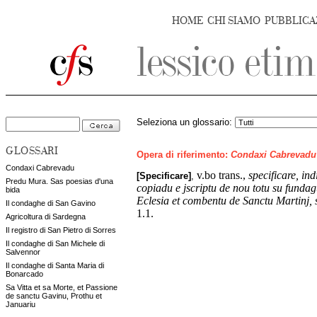
HOME
CHI SIAMO
PUBBLICA
Seleziona un glossario:
GLOSSARI
Opera di riferimento:
Condaxi Cabrevadu
Condaxi Cabrevadu
v.bo trans.,
specificare, in
[Specificare]
,
Predu Mura. Sas poesias d'una
copiadu e jscriptu de nou totu su fundag
bida
Eclesia et combentu de Sanctu Martinj, 
Il condaghe di San Gavino
1.1.
Agricoltura di Sardegna
Il registro di San Pietro di Sorres
Il condaghe di San Michele di
Salvennor
Il condaghe di Santa Maria di
Bonarcado
Sa Vitta et sa Morte, et Passione
de sanctu Gavinu, Prothu et
Januariu