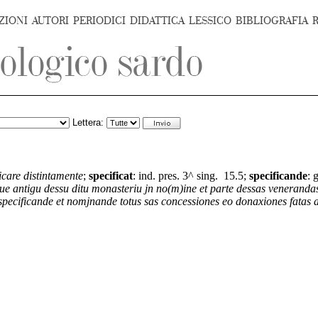
ZIONI
AUTORI
PERIODICI
DIDATTICA
LESSICO
BIBLIOGRAFIA
Lettera:
dicare distintamente
;
specificat
:
ind. pres. 3^ sing.
15.5;
specificande
:
g
ue antigu dessu ditu monasteriu jn no(m)ine et parte dessas venerandas s
specificande et nomjnande totus sas concessiones eo donaxiones fatas a