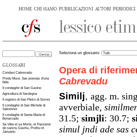
HOME
CHI SIAMO
PUBBLICAZIONI
AUTORI
PERIODICI
Seleziona un glossario:
GLOSSARI
Opera di riferim
Condaxi Cabrevadu
Cabrevadu
Predu Mura. Sas poesias d'una
bida
Il condaghe di San Gavino
Similj
,
agg. m. sin
Agricoltura di Sardegna
Il registro di San Pietro di Sorres
avverbiale,
similmen
Il condaghe di San Michele di
Salvennor
31.5;
simjli
:
30.7;
s
Il condaghe di Santa Maria di
Bonarcado
Sa Vitta et sa Morte, et Passione
simul jndi ade sas 
de sanctu Gavinu, Prothu et
Januariu