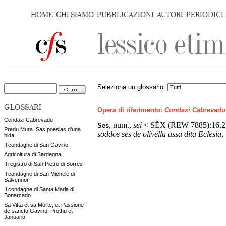
HOME
CHI SIAMO
PUBBLICAZIONI
AUTORI
PERIODICI
Seleziona un glossario:
GLOSSARI
Opera di riferimento:
Condaxi Cabrevadu
Condaxi Cabrevadu
num.,
sei
< SĔX (REW 7885):16.2,
Ses
,
Predu Mura. Sas poesias d'una
soddos ses de olivellu assa dita Eclesia
,
bida
Il condaghe di San Gavino
Agricoltura di Sardegna
Il registro di San Pietro di Sorres
Il condaghe di San Michele di
Salvennor
Il condaghe di Santa Maria di
Bonarcado
Sa Vitta et sa Morte, et Passione
de sanctu Gavinu, Prothu et
Januariu