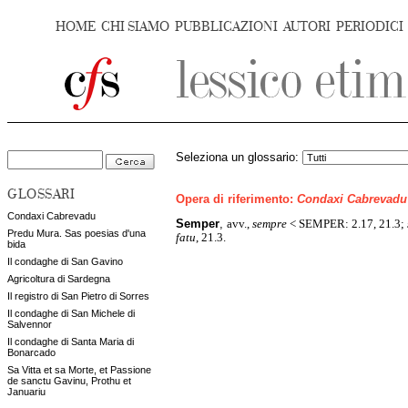
HOME
CHI SIAMO
PUBBLICAZIONI
AUTORI
PERIODICI
Seleziona un glossario:
GLOSSARI
Opera di riferimento:
Condaxi Cabrevadu
Condaxi Cabrevadu
Semper
,
avv.,
sempre
< SEMPER: 2.17, 21.3;
Predu Mura. Sas poesias d'una
fatu
, 21.3.
bida
Il condaghe di San Gavino
Agricoltura di Sardegna
Il registro di San Pietro di Sorres
Il condaghe di San Michele di
Salvennor
Il condaghe di Santa Maria di
Bonarcado
Sa Vitta et sa Morte, et Passione
de sanctu Gavinu, Prothu et
Januariu