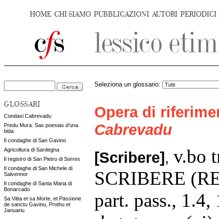
HOME
CHI SIAMO
PUBBLICAZIONI
AUTORI
PERIODICI
Seleziona un glossario:
GLOSSARI
Opera di riferim
Condaxi Cabrevadu
Cabrevadu
Predu Mura. Sas poesias d'una
bida
Il condaghe di San Gavino
v.bo t
Agricoltura di Sardegna
[Scribere]
,
Il registro di San Pietro di Sorres
Il condaghe di San Michele di
SCRIBERE (RE
Salvennor
Il condaghe di Santa Maria di
Bonarcado
part. pass., 1.4,
Sa Vitta et sa Morte, et Passione
de sanctu Gavinu, Prothu et
Januariu