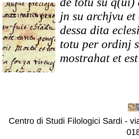
de totu su q(ui)
jn su archjvu et
dessa dita ecles
totu per ordinj 
mostrahat et es
Centro di Studi Filologici Sardi - 
01