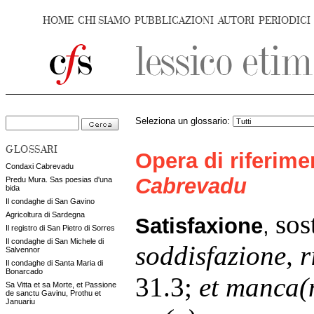
HOME
CHI SIAMO
PUBBLICAZIONI
AUTORI
PERIODICI
Seleziona un glossario:
GLOSSARI
Opera di riferim
Condaxi Cabrevadu
Cabrevadu
Predu Mura. Sas poesias d'una
bida
Il condaghe di San Gavino
sost
Agricoltura di Sardegna
Satisfaxione
,
Il registro di San Pietro di Sorres
Il condaghe di San Michele di
soddisfazione, 
Salvennor
Il condaghe di Santa Maria di
Bonarcado
31.3;
et manca(n
Sa Vitta et sa Morte, et Passione
de sanctu Gavinu, Prothu et
Januariu