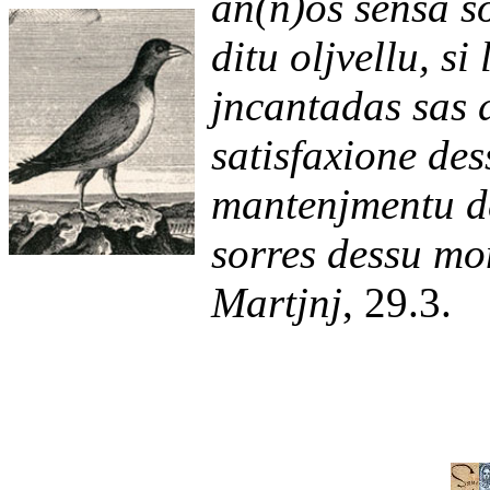
an(n)os sensa s
ditu oljvellu, si 
jncantadas sas 
satisfaxione des
mantenjmentu d
sorres dessu mo
Martjnj
, 29.3.