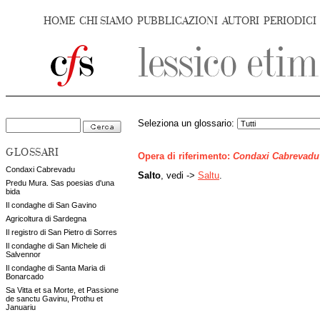
HOME
CHI SIAMO
PUBBLICAZIONI
AUTORI
PERIODICI
Seleziona un glossario:
GLOSSARI
Opera di riferimento:
Condaxi Cabrevadu
Condaxi Cabrevadu
Salto
, vedi ->
Saltu
.
Predu Mura. Sas poesias d'una
bida
Il condaghe di San Gavino
Agricoltura di Sardegna
Il registro di San Pietro di Sorres
Il condaghe di San Michele di
Salvennor
Il condaghe di Santa Maria di
Bonarcado
Sa Vitta et sa Morte, et Passione
de sanctu Gavinu, Prothu et
Januariu