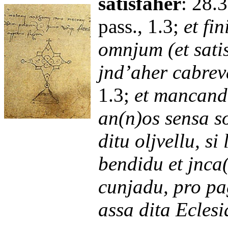
satisfaher
:
28.3
pass., 1.3;
et fi
omnjum (et satis
jnd’aher cabrev
1.3;
et mancande
an(n)os sensa s
ditu oljvellu, si 
bendidu et jnca(
cunjadu, pro pa
assa dita Eclesi