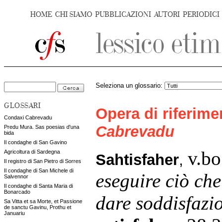
HOME
CHI SIAMO
PUBBLICAZIONI
AUTORI
PERIODICI
Seleziona un glossario:
GLOSSARI
Opera di riferim
Condaxi Cabrevadu
Cabrevadu
Predu Mura. Sas poesias d'una
bida
Il condaghe di San Gavino
v.bo
Agricoltura di Sardegna
Sahtisfaher
,
Il registro di San Pietro di Sorres
Il condaghe di San Michele di
eseguire ciò che
Salvennor
Il condaghe di Santa Maria di
Bonarcado
dare soddisfazi
Sa Vitta et sa Morte, et Passione
de sanctu Gavinu, Prothu et
Januariu